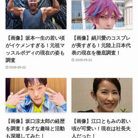
【画像】坂本一生の若い頃
【画像】絹川愛のコスプレ
がイケメンすぎる！元祖マ
が美すぎる！元陸上日本代
ッスルボディの現在の姿も
表の現在を徹底調査！
調査
2026-05-21
2026-05-22
【画像】坂口涼太郎の経歴
【画像】江口ともみの若い
を調査！多才な趣味と活動
頃が可愛い！現在は社長夫
も深堀してみた！
人だった！