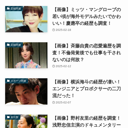
【画像】ミッツ・マングローブの
芸能関連
若い頃が海外モデルみたいでかわ
いい！慶應卒の経歴も調査！
2025-02-18
【画像】斉藤由貴の恋愛遍歴を調
芸能関連
査！不倫発覚後でも仕事を干され
ないのは何故？
2025-02-12
【画像】横浜海斗の経歴が凄い！
スポーツ関連
エンジニアとプロボクサーの二刀
流だった！
2025-02-07
【画像】野村友里の経歴を調査！
未分類
浅野忠信主演のドキュメンタリー