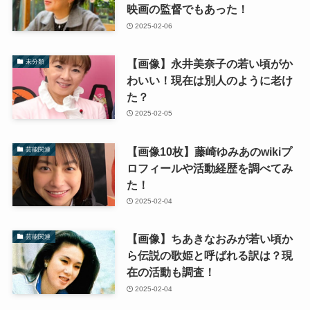
映画の監督でもあった！
2025-02-06
【画像】永井美奈子の若い頃がか
未分類
わいい！現在は別人のように老け
た？
2025-02-05
【画像10枚】藤崎ゆみあのwikiプ
芸能関連
ロフィールや活動経歴を調べてみ
た！
2025-02-04
【画像】ちあきなおみが若い頃か
芸能関連
ら伝説の歌姫と呼ばれる訳は？現
在の活動も調査！
2025-02-04