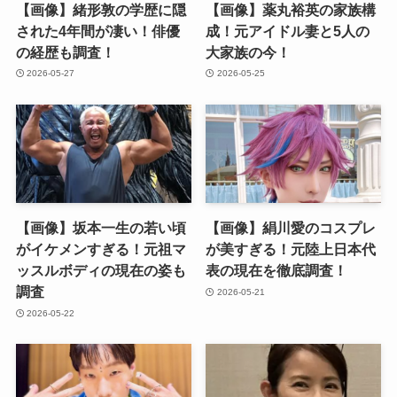
【画像】緒形敦の学歴に隠
【画像】薬丸裕英の家族構
された4年間が凄い！俳優
成！元アイドル妻と5人の
の経歴も調査！
大家族の今！
2026-05-27
2026-05-25
【画像】坂本一生の若い頃
【画像】絹川愛のコスプレ
がイケメンすぎる！元祖マ
が美すぎる！元陸上日本代
ッスルボディの現在の姿も
表の現在を徹底調査！
調査
2026-05-21
2026-05-22