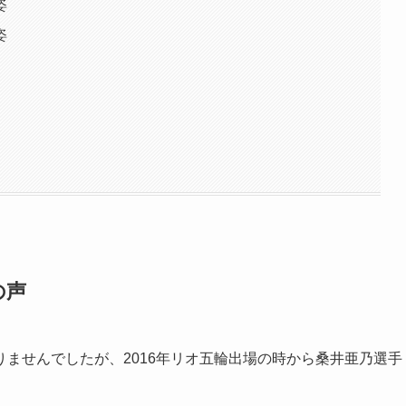
姿
姿
の声
ませんでしたが、2016年リオ五輪出場の時から桑井亜乃選手