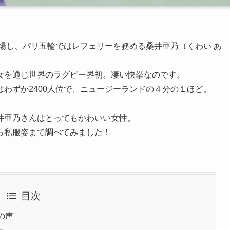
出場し、パリ五輪ではレフェリーを務める桑井亜乃（くわい あ
女を通じ世界のラグビー界初。凄い快挙なのです。
わずか2400人位で、ニュージーランドの４分の１ほど。
井亜乃さんはとってもかわいい女性。
ら私服姿まで調べてみました！
目次
の声