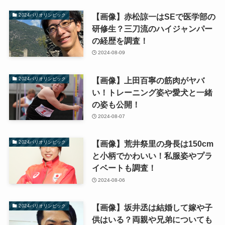
【画像】赤松諒一はSEで医学部の
2024パリオリンピック
研修生？三刀流のハイジャンパー
の経歴を調査！
2024-08-09
【画像】上田百寧の筋肉がヤバ
2024パリオリンピック
い！トレーニング姿や愛犬と一緒
の姿も公開！
2024-08-07
【画像】荒井祭里の身長は150cm
2024パリオリンピック
と小柄でかわいい！私服姿やプラ
イベートも調査！
2024-08-06
【画像】坂井丞は結婚して嫁や子
2024パリオリンピック
供はいる？両親や兄弟についても