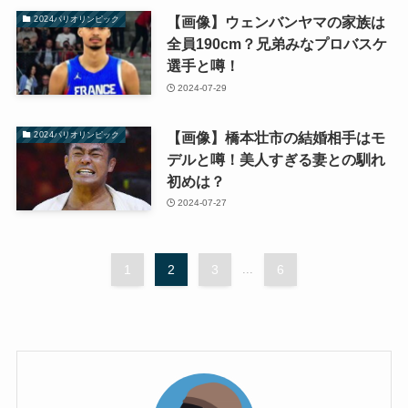
【画像】ウェンバンヤマの家族は
2024パリオリンピック
全員190cm？兄弟みなプロバスケ
選手と噂！
2024-07-29
【画像】橋本壮市の結婚相手はモ
2024パリオリンピック
デルと噂！美人すぎる妻との馴れ
初めは？
2024-07-27
1
2
3
...
6