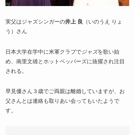
実父はジャズシンガーの
井上 良
（いのうえ りょ
う）さん
日本大学在学中に米軍クラブで
ジャズ
を歌い始
め、南里文雄とホットペッパーズに抜擢され注目
される。
早見優さん３歳でご両親は離婚していますが、お
父さんとは連絡も取りあい会ってもいたようで
す。