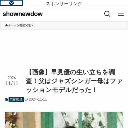
スポンサーリンク
shownewdow
ホーム
芸能関連
【画像】早見優の生い立ちを調
2024
査！父はジャズシンガー母はファ
11/11
ッションモデルだった！
2024-11-11
芸能関連