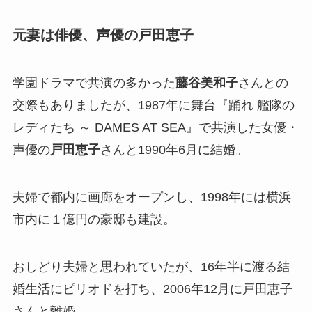
元妻は俳優、声優の戸田恵子
学園ドラマで共演の多かった
藤谷美和子
さんとの
交際もありましたが、1987年に舞台『踊れ 艦隊の
レディたち ～ DAMES AT SEA』で共演した女優・
声優の
戸田恵子
さんと1990年6月に結婚。
夫婦で都内に画廊をオープンし、1998年には横浜
市内に１億円の豪邸も建設。
おしどり夫婦と思われていたが、16年半に渡る結
婚生活にピリオドを打ち、2006年12月に戸田恵子
さんと離婚。