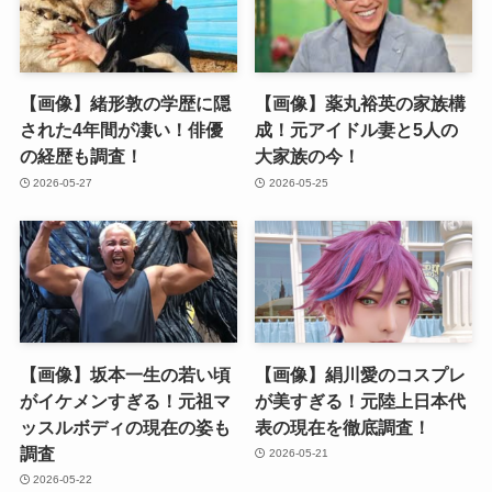
【画像】緒形敦の学歴に隠
【画像】薬丸裕英の家族構
された4年間が凄い！俳優
成！元アイドル妻と5人の
の経歴も調査！
大家族の今！
2026-05-27
2026-05-25
【画像】坂本一生の若い頃
【画像】絹川愛のコスプレ
がイケメンすぎる！元祖マ
が美すぎる！元陸上日本代
ッスルボディの現在の姿も
表の現在を徹底調査！
調査
2026-05-21
2026-05-22