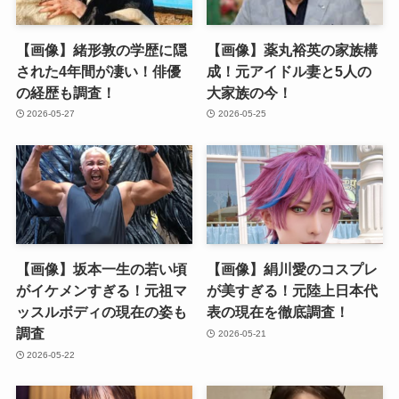
【画像】緒形敦の学歴に隠
【画像】薬丸裕英の家族構
された4年間が凄い！俳優
成！元アイドル妻と5人の
の経歴も調査！
大家族の今！
2026-05-27
2026-05-25
【画像】坂本一生の若い頃
【画像】絹川愛のコスプレ
がイケメンすぎる！元祖マ
が美すぎる！元陸上日本代
ッスルボディの現在の姿も
表の現在を徹底調査！
調査
2026-05-21
2026-05-22