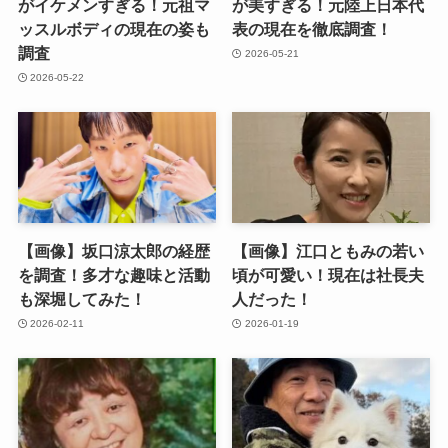
がイケメンすぎる！元祖マ
が美すぎる！元陸上日本代
ッスルボディの現在の姿も
表の現在を徹底調査！
調査
2026-05-21
2026-05-22
【画像】坂口涼太郎の経歴
【画像】江口ともみの若い
を調査！多才な趣味と活動
頃が可愛い！現在は社長夫
も深堀してみた！
人だった！
2026-02-11
2026-01-19