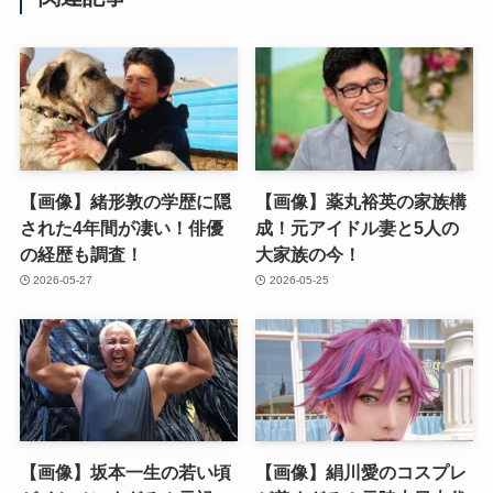
【画像】緒形敦の学歴に隠
【画像】薬丸裕英の家族構
された4年間が凄い！俳優
成！元アイドル妻と5人の
の経歴も調査！
大家族の今！
2026-05-27
2026-05-25
【画像】坂本一生の若い頃
【画像】絹川愛のコスプレ