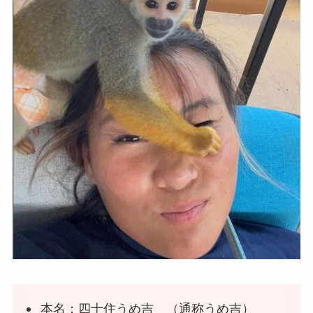
本名：四十住うめ吉 （通称うめ吉）