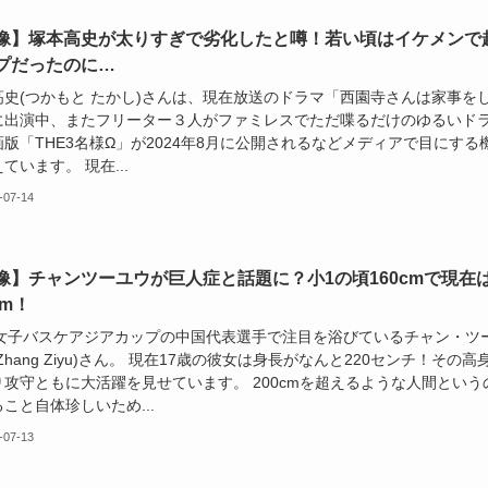
像】塚本高史が太りすぎで劣化したと噂！若い頃はイケメンで
プだったのに…
高史(つかもと たかし)さんは、現在放送のドラマ「西園寺さんは家事を
」に出演中、またフリーター３人がファミレスでただ喋るだけのゆるいド
版「THE3名様Ω」が2024年8月に公開されるなどメディアで目にする
ています。 現在...
-07-14
像】チャンツーユウが巨人症と話題に？小1の頃160cmで現在
cm！
18女子バスケアジアカップの中国代表選手で注目を浴びているチャン・ツ
Zhang Ziyu)さん。 現在17歳の彼女は身長がなんと220センチ！その高
り攻守ともに大活躍を見せています。 200cmを超えるような人間という
こと自体珍しいため...
-07-13