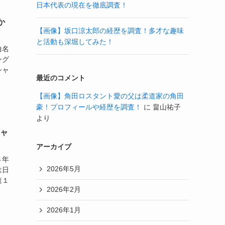
日本代表の現在を徹底調査！
か
【画像】坂口涼太郎の経歴を調査！多才な趣味
と活動も深堀してみた！
曲名
ング
シャ
最近のコメント
【画像】角田ロスタント愛の父は柔道家の角田
豪！プロフィールや経歴を調査！
に
畠山祐子
より
ジャ
アーカイブ
３年
2026年5月
は日
速１
2026年2月
2026年1月