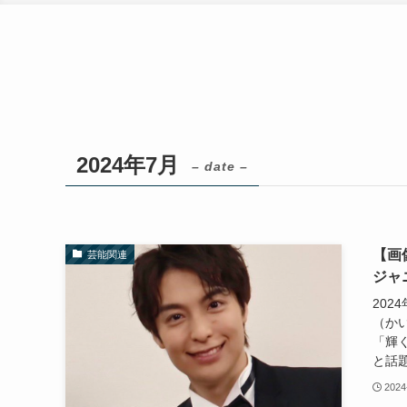
2024年7月
– date –
【画
芸能関連
ジャ
20
（か
「輝
と話題
2024