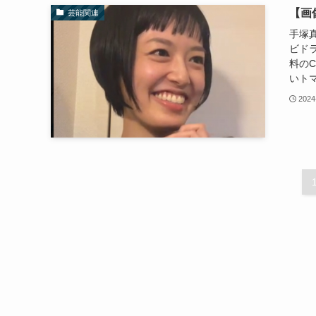
【画
芸能関連
手塚
ビド
料の
いトマ
2024