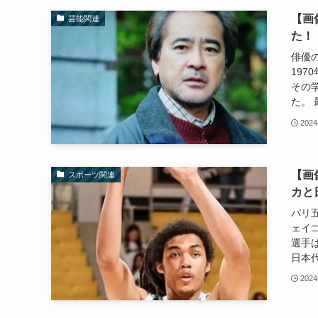
【画
芸能関連
た！
俳優
19
その
た。 
2024
【画
スポーツ関連
カと
パリ
ェイ
選手
日本代
2024