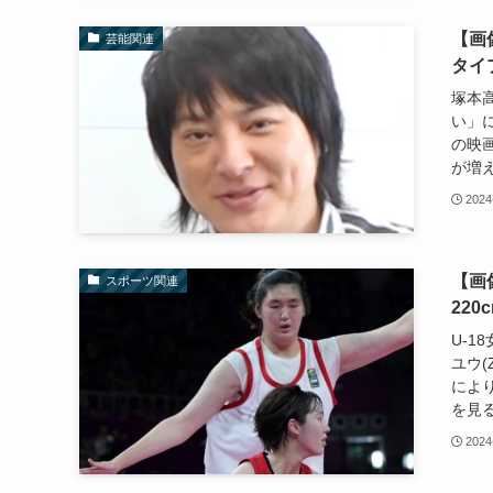
【画
芸能関連
タイ
塚本
い︎
の映画
が増え
2024
【画
スポーツ関連
220
U-
ユウ(
によ
を見る
2024