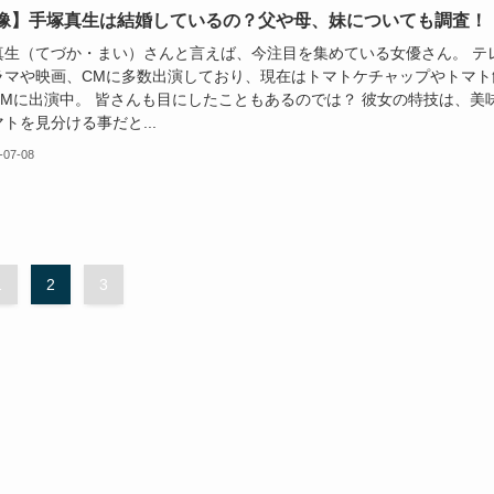
像】手塚真生は結婚しているの？父や母、妹についても調査！
真生（てづか・まい）さんと言えば、今注目を集めている女優さん。 テ
ラマや映画、CMに多数出演しており、現在はトマトケチャップやトマト
CMに出演中。 皆さんも目にしたこともあるのでは？ 彼女の特技は、美
トを見分ける事だと...
-07-08
1
2
3