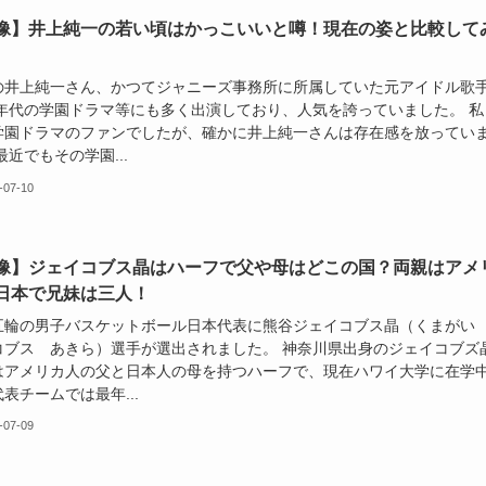
像】井上純一の若い頃はかっこいいと噂！現在の姿と比較して
の井上純一さん、かつてジャニーズ事務所に所属していた元アイドル歌
70年代の学園ドラマ等にも多く出演しており、人気を誇っていました。 私
学園ドラマのファンでしたが、確かに井上純一さんは存在感を放ってい
最近でもその学園...
-07-10
像】ジェイコブス晶はハーフで父や母はどこの国？両親はアメ
日本で兄妹は三人！
五輪の男子バスケットボール日本代表に熊谷ジェイコブス晶（くまがい
コブス あきら）選手が選出されました。 神奈川県出身のジェイコブズ
はアメリカ人の父と日本人の母を持つハーフで、現在ハワイ大学に在学
表チームでは最年...
-07-09