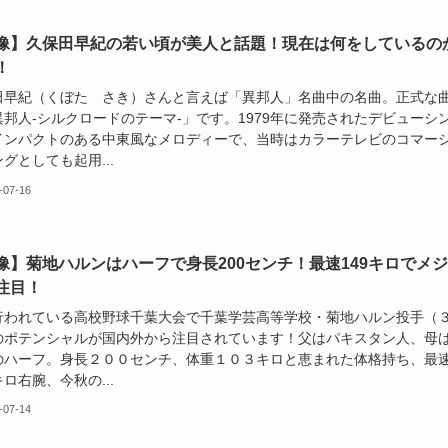
像】久保田早紀の若い頃が美人と話題！現在は何をしているの
！
田早紀（くぼた さき）さんと言えば「異邦人」名曲中の名曲。正式な
異邦人-シルクロードのテーマ-」です。1979年に発売されたデビューシ
インパクトのある中東風なメロディーで、当時はカラーテレビのコマー
グとしても起用...
-07-16
像】菊地ハルンはハーフで身長200センチ！最速149キロでメ
注目！
行われている高校野球千葉大会で千葉学芸高等学校・菊地ハルン投手（
のポテンシャルが国内外から注目されています！父はパキスタン人、母
のハーフ。身長２００センチ、体重１０３キロと恵まれた体格持ち、最
ロ右腕、今秋の...
-07-14