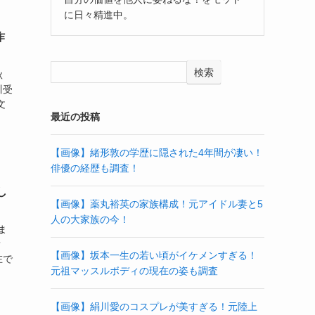
に日々精進中。
作
検索
秋
川受
文
最近の投稿
【画像】緒形敦の学歴に隠された4年間が凄い！
俳優の経歴も調査！
し
【画像】薬丸裕英の家族構成！元アイドル妻と5
人の大家族の今！
ま
？
【画像】坂本一生の若い頃がイケメンすぎる！
在で
元祖マッスルボディの現在の姿も調査
【画像】絹川愛のコスプレが美すぎる！元陸上