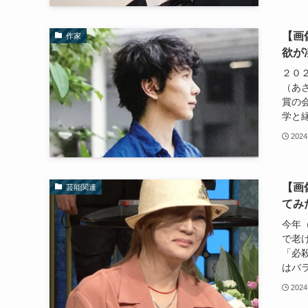
【画
作家
欲が
２０
（あ
賞の
学と縁
2024
【画
芸能関連
てみ
今年
で老
「必
はバラ
2024