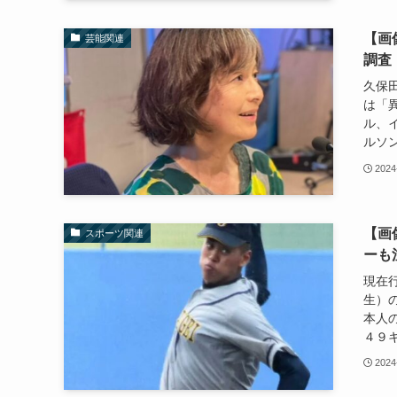
【画
芸能関連
調査
久保
は「
ル、
ルソン
2024
【画
スポーツ関連
ーも
現在
生）
本人
４９キ
2024