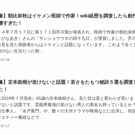
像】朝比奈秋はイケメン医師で作家！wiki経歴を調査したら創
凄すぎた！
２４年７月１７日に第１７１回芥川賞が発表され、医師で作家の朝比奈
さひなあき）さんの「サンショウウオの四十九日」が受賞しました。芥
会見を見た視聴者からはイケメンと話題になっています。 これまで全く
のない生活だった朝...
-07-18
像】京本政樹が老けないと話題！若さをたもつ秘訣５選を調査
た！
（2024年７月現在）65歳の京本政樹さん、見た目は昔と変わらず若いま
けないと話題です。芸能界最強の老けない男との異名も持っているとか
殺仕事人」「水戸黄門」や、数々の大河ドラマや映画などに出演し、現
エティー番組などで...
-07-17