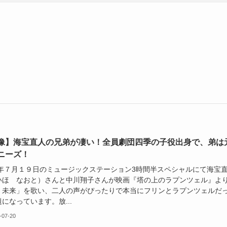
像】海宝直人の兄弟が凄い！全員劇団四季の子役出身で、弟は
ニーズ！
24年７月１９日のミュージックステーション3時間半スペシャルにて海宝
いほ なおと）さんと中川翔子さんが映画『塔の上のラプンツェル』よ
く未来」を歌い、二人の声がぴったりで本当にフリンとラプンツェルだ
になっています。放...
-07-20